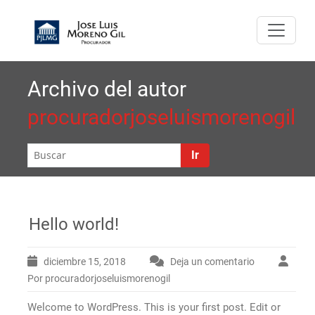
Saltar
J
SERVICIOS DE
al
ose Lui
contenido
LITIGACIÓN Y MÁS
Moreno G
Archivo del autor
procuradorjoseluismorenogil
Procurad
Ir
Hello world!
diciembre 15, 2018
Deja un comentario
Por procuradorjoseluismorenogil
Welcome to WordPress. This is your first post. Edit or